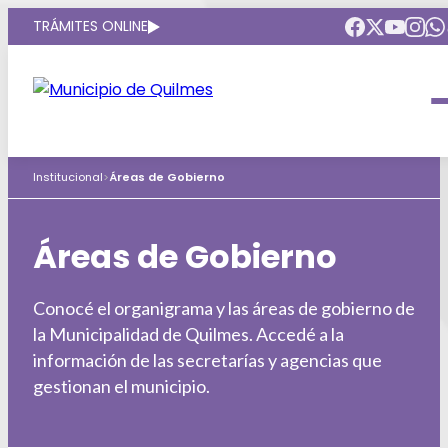
TRÁMITES ONLINE
Intendenta
Municipio
Institucional
>
Áreas de Gobierno
Gobierno Abierto
Áreas de gobierno
Áreas de Gobierno
HCD
Conocé el organigrama y las áreas de gobierno de
Puntos de interés
la Municipalidad de Quilmes. Accedé a la
información de las secretarías y agencias que
Mapa interactivo
gestionan el municipio.
Defensoria del Pueblo