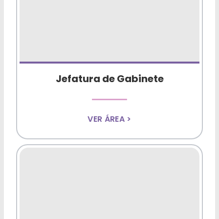
Desarrollo Social
Mujeres y Diversidades
Derechos Humanos
Empleo y Formación Laboral
Jefatura de Gabinete
Internacionales
VER ÁREA >