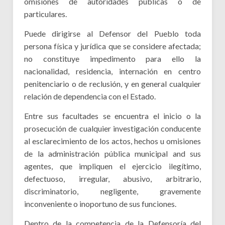
omisiones de autoridades públicas o de
particulares.
Compromisos
Puede dirigirse al Defensor del Pueblo toda
persona física y jurídica que se considere afectada;
Obras Públicas
ARQUI
no constituye impedimento para ello la
nacionalidad, residencia, internación en centro
Seguridad
Mi Quilmes Digital
penitenciario o de reclusión, y en general cualquier
Salud
relación de dependencia con el Estado.
Atención a la comunidad
Entre sus facultades se encuentra el inicio o la
GIRSU
Defensa del consumidor
prosecución de cualquier investigación conducente
Educación
al esclarecimiento de los actos, hechos u omisiones
Agenda municipal
de la administración pública municipal and sus
Culturas
agentes, que impliquen el ejercicio ilegítimo,
defectuoso, irregular, abusivo, arbitrario,
Deportes
discriminatorio, negligente, gravemente
inconveniente o inoportuno de sus funciones.
Ambiente
Dentro de la competencia de la Defensoría del