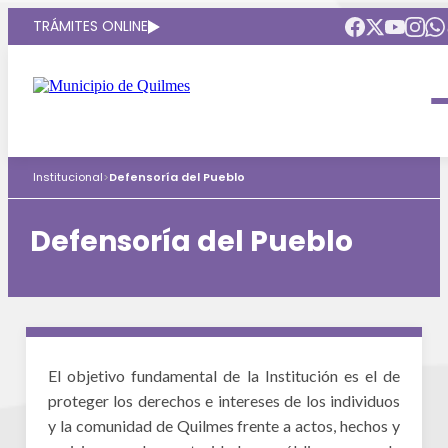
TRÁMITES ONLINE
Intendenta
Municipio
Institucional
>
Defensoría del Pueblo
Gobierno Abierto
Áreas de gobierno
Defensoría del Pueblo
HCD
Puntos de interés
Mapa interactivo
El objetivo fundamental de la Institución es el de
proteger los derechos e intereses de los individuos
Defensoria del Pueblo
y la comunidad de Quilmes frente a actos, hechos y