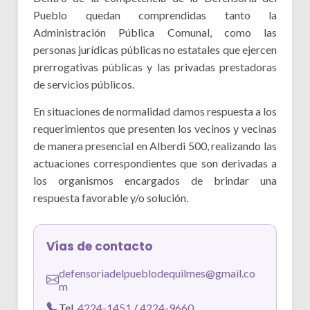
Desarrollo Social
Pueblo quedan comprendidas tanto la
Administración Pública Comunal, como las
Mujeres y Diversidades
personas jurídicas públicas no estatales que ejercen
prerrogativas públicas y las privadas prestadoras
Derechos Humanos
de servicios públicos.
Empleo y Formación Laboral
En situaciones de normalidad damos respuesta a los
requerimientos que presenten los vecinos y vecinas
Internacionales
de manera presencial en Alberdi 500, realizando las
actuaciones correspondientes que son derivadas a
los organismos encargados de brindar una
respuesta favorable y/o solución.
Vías de contacto
defensoriadelpueblodequilmes@gmail.co
m
Tel.
4224-1451
/
4224-9660