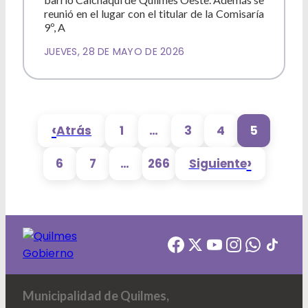
reunió en el lugar con el titular de la Comisaría
9º, A
JUEVES, 28 DE MAYO DE 2026
‹
Atrás
1
…
3
4
5
›
6
7
…
266
Siguiente
Municipalidad de Quilmes,