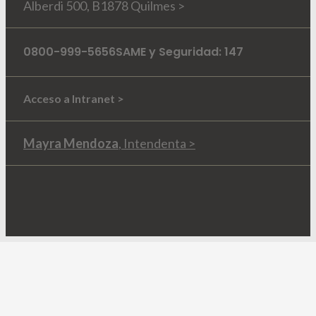
Alberdi 500, B1878 Quilmes >
0800-999-5656
SAME y Seguridad: 147
Acceso a Intranet >
Mayra Mendoza
, Intendenta >