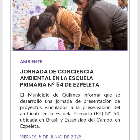
Deportes
Ambiente
Desarrollo Social
Mujeres y Diversidades
Derechos Humanos
AMBIENTE
JORNADA DE CONCIENCIA
Empleo y Formación Laboral
AMBIENTAL EN LA ESCUELA
PRIMARIA Nº 54 DE EZPELETA
Internacionales
El Municipio de Quilmes informa que se
desarrolló una jornada de presentación de
proyectos vinculados a la preservación del
ambiente en la Escuela Primaria (EP) Nº 54,
ubicada en Brasil y Estanislao del Campo, en
Ezpeleta.
VIERNES, 5 DE JUNIO DE 2026