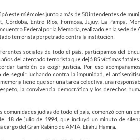
cipó este miércoles junto a más de 50 intendentes de muni
t, Córdoba, Entre Ríos, Formosa, Jujuy, La Pampa, Me
Encuentro Federal por la Memoria, realizado en la sede de
tado terrorista perpetrado contra la institución.
eferentes sociales de todo el país, participamos del Enc
 años del atentado terrorista que dejó 85 víctimas fatales
ecordar también es exigir justicia. Por eso acompañamo
 de seguir luchando contra la impunidad, el antisemitis
 memoria tiene que ser una tarea colectiva, una responsab
espeto, la convivencia democrática y los derechos hum
 las comunidades judías de todo el país, comenzó con un e
el 18 de julio de 1994, que incluyó un minuto de silenc
 a cargo del Gran Rabino de AMIA, Eliahu Hamra.