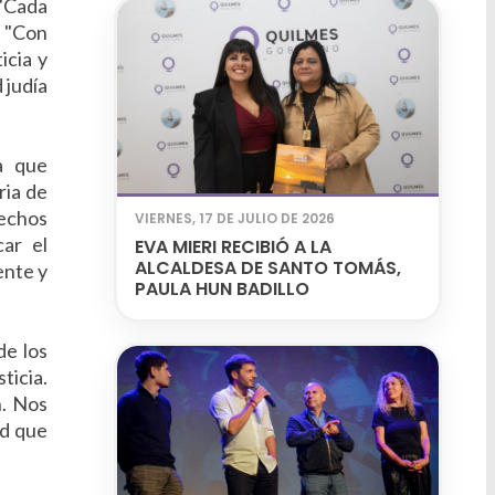
 "Cada
: "Con
icia y
 judía
a que
ria de
rechos
VIERNES, 17 DE JULIO DE 2026
ar el
EVA MIERI RECIBIÓ A LA
ALCALDESA DE SANTO TOMÁS,
ente y
PAULA HUN BADILLO
de los
ticia.
n. Nos
ad que