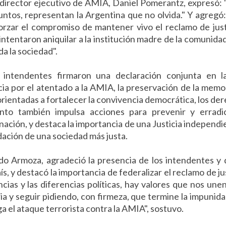
el director ejecutivo de AMIA, Daniel Pomerantz, expresó:
untos, representan la Argentina que no olvida." Y agregó
forzar el compromiso de mantener vivo el reclamo de just
ntentaron aniquilar a la institución madre de la comunidad
a la sociedad".
 intendentes firmaron una declaración conjunta en l
ia por el atentado a la AMIA, la preservación de la memo
s orientadas a fortalecer la convivencia democrática, los de
to también impulsa acciones para prevenir y erradic
nación, y destaca la importancia de una Justicia independi
dación de una sociedad más justa.
o Armoza, agradeció la presencia de los intendentes y 
s, y destacó la importancia de federalizar el reclamo de jus
cias y las diferencias políticas, hay valores que nos une
 y seguir pidiendo, con firmeza, que termine la impunid
a el ataque terrorista contra la AMIA", sostuvo.