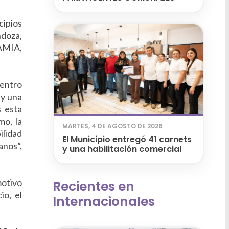
cipios
ndoza,
 AMIA,
uentro
 y una
s esta
mo, la
MARTES, 4 DE AGOSTO DE 2026
ilidad
El Municipio entregó 41 carnets
anos”,
y una habilitación comercial
motivo
Recientes en
io, el
Internacionales