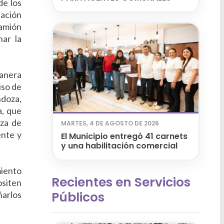
de los
iación
camión
nar la
manera
iso de
ndoza,
a, que
iza de
MARTES, 4 DE AGOSTO DE 2026
ente y
El Municipio entregó 41 carnets
y una habilitación comercial
miento
Recientes en Servicios
ositen
Públicos
ñarlos