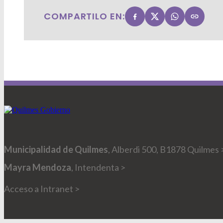
COMPARTILO EN:
Municipalidad de Quilmes
, Alberdi 500, B1878 Quilmes 
Mayra Mendoza
, Intendenta >
Acceso a Intranet >