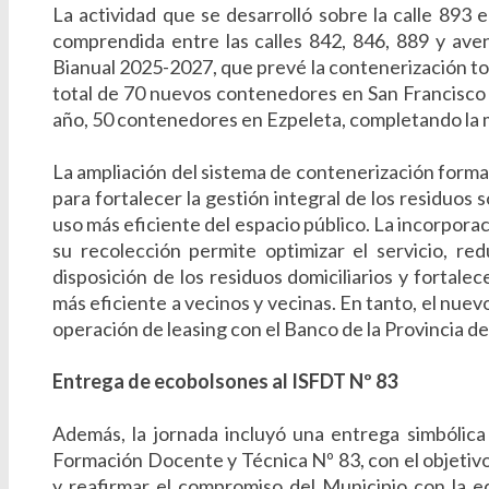
La actividad que se desarrolló sobre la calle 893 e
comprendida entre las calles 842, 846, 889 y ave
Bianual 2025-2027, que prevé la contenerización tota
total de 70 nuevos contenedores en San Francisco 
año, 50 contenedores en Ezpeleta, completando la 
La ampliación del sistema de contenerización forma 
para fortalecer la gestión integral de los residuos 
uso más eficiente del espacio público. La incorpor
su recolección permite optimizar el servicio, re
disposición de los residuos domiciliarios y fortale
más eficiente a vecinos y vecinas. En tanto, el nue
operación de leasing con el Banco de la Provincia d
Entrega de ecobolsones al ISFDT Nº 83
Además, la jornada incluyó una entrega simbólica
Formación Docente y Técnica Nº 83, con el objetivo
y reafirmar el compromiso del Municipio con la e