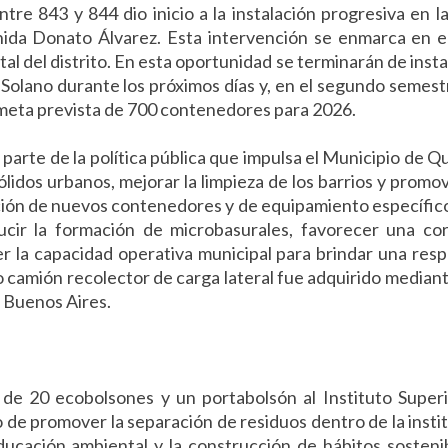
ntre 843 y 844 dio inicio a la instalación progresiva en l
nida Donato Álvarez. Esta intervención se enmarca en e
l del distrito. En esta oportunidad se terminarán de insta
Solano durante los próximos días y, en el segundo semest
meta prevista de 700 contenedores para 2026.
parte de la política pública que impulsa el Municipio de Q
sólidos urbanos, mejorar la limpieza de los barrios y promo
ación de nuevos contenedores y de equipamiento específic
ducir la formación de microbasurales, favorecer una co
cer la capacidad operativa municipal para brindar una res
vo camión recolector de carga lateral fue adquirido median
e Buenos Aires.
 de 20 ecobolsones y un portabolsón al Instituto Super
 de promover la separación de residuos dentro de la insti
ducación ambiental y la construcción de hábitos sosteni