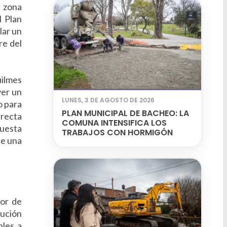
a zona
l Plan
lar un
re del
uilmes
ver un
LUNES, 3 DE AGOSTO DE 2026
o para
PLAN MUNICIPAL DE BACHEO: LA
rrecta
COMUNA INTENSIFICA LOS
puesta
TRABAJOS CON HORMIGÓN
te una
ior de
tución
bles a