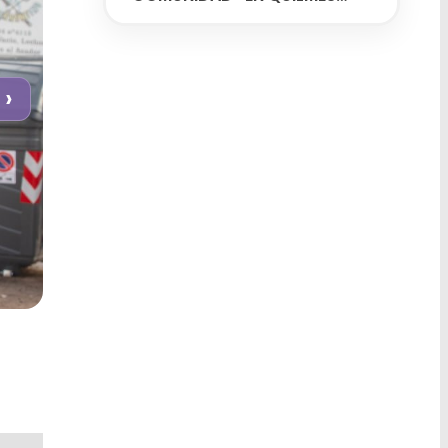
OESTE
›