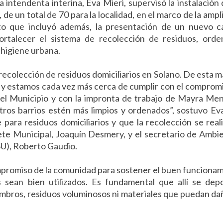
intendenta interina, Eva Mieri, supervisó la instalación 
e un total de 70 para la localidad, en el marco de la ampl
ito que incluyó además, la presentación de un nuevo 
ortalecer el sistema de recolección de residuos, orde
e higiene urbana.
recolección de residuos domiciliarios en Solano. De esta 
 y estamos cada vez más cerca de cumplir con el comprom
 el Municipio y con la impronta de trabajo de Mayra Me
ros barrios estén más limpios y ordenados”, sostuvo Ev
ara residuos domiciliarios y que la recolección se real
ete Municipal, Joaquín Desmery, y el secretario de Ambi
SU), Roberto Gaudio.
ompromiso de la comunidad para sostener el buen funciona
sean bien utilizados. Es fundamental que allí se dep
ombros, residuos voluminosos ni materiales que puedan da