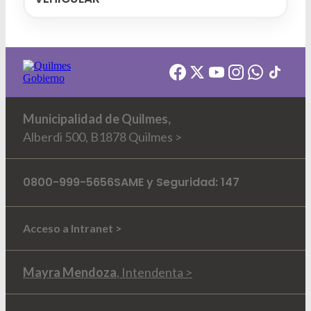
Municipalidad de Quilmes,
Alberdi 500, B1878 Quilmes >
0800-999-5656
SAME y Seguridad: 147
Acceso a Intranet >
Mayra Mendoza
, Intendenta >