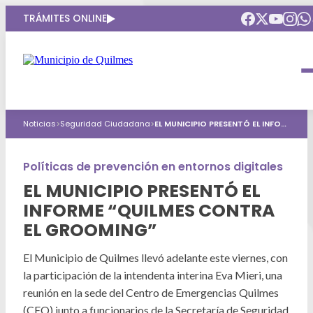
TRÁMITES ONLINE
Intendenta
Municipio
Compromisos
Noticias
>
Seguridad Ciudadana
>
EL MUNICIPIO PRESENTÓ EL INFORME “QUILMES CONTRA EL GROOMING”
Gobierno Abierto
Obras Públicas
ARQUI
Áreas de gobierno
Seguridad
Políticas de prevención en entornos digitales
Mi Quilmes Digital
EL MUNICIPIO PRESENTÓ EL
HCD
Salud
Atención a la comunidad
INFORME “QUILMES CONTRA
Puntos de interés
EL GROOMING”
GIRSU
Defensa del consumidor
Mapa interactivo
Educación
El Municipio de Quilmes llevó adelante este viernes, con
Agenda municipal
la participación de la intendenta interina Eva Mieri, una
Defensoria del Pueblo
Culturas
reunión en la sede del Centro de Emergencias Quilmes
(CEQ) junto a funcionarios de la Secretaría de Seguridad