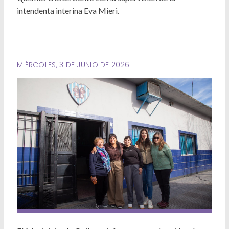
Deportes
intendenta interina Eva Mieri.
Ambiente
Desarrollo Social
MIÉRCOLES, 3 DE JUNIO DE 2026
Mujeres y Diversidades
Derechos Humanos
Empleo y Formación Laboral
Internacionales