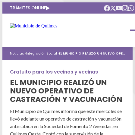
TRÁMITES ONLINE
Intendenta
Municipio
Compromisos
Noticias
>
Integración Social
>
EL MUNICIPIO REALIZÓ UN NUEVO OPERATIVO DE CASTRACIÓN Y VACUNACIÓN
Gobierno Abierto
Obras Públicas
ARQUI
Áreas de gobierno
Seguridad
Gratuito para los vecinos y vecinas
Mi Quilmes Digital
EL MUNICIPIO REALIZÓ UN
HCD
Salud
Atención a la comunidad
NUEVO OPERATIVO DE
Puntos de interés
CASTRACIÓN Y VACUNACIÓN
GIRSU
Defensa del consumidor
Mapa interactivo
Educación
El Municipio de Quilmes informa que este miércoles se
Agenda municipal
llevó adelante un operativo de castración y vacunación
Defensoria del Pueblo
Culturas
antirrábica en la Sociedad de Fomento 2 Avenidas, en
Quilmes Oeste. Contó con la supervisión de la