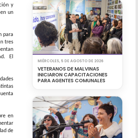
ción y
 en un
n para
n tres
uentan
ad. El
MIÉRCOLES, 5 DE AGOSTO DE 2026
VETERANOS DE MALVINAS
INICIARON CAPACITACIONES
idades
PARA AGENTES COMUNALES
tintas
cuenta
bre en
mentar
idad de