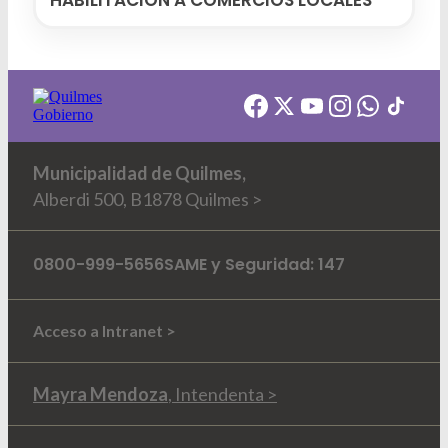
Municipalidad de Quilmes,
Alberdi 500, B1878 Quilmes >
0800-999-5656
SAME y Seguridad: 147
Acceso a Intranet >
Mayra Mendoza
, Intendenta >