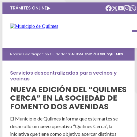
TRÁMITES ONLINE
Intendenta
Municipio
Compromisos
Noticias
>
Participacion Ciudadana
>
NUEVA EDICIÓN DEL “QUILMES CERCA” EN LA SOCIEDAD DE FOMENTO DOS AVENIDAS
Gobierno Abierto
Obras Públicas
ARQUI
Áreas de gobierno
Seguridad
Servicios descentralizados para vecinos y
Mi Quilmes Digital
vecinas
HCD
Salud
Atención a la comunidad
NUEVA EDICIÓN DEL “QUILMES
CERCA” EN LA SOCIEDAD DE
Puntos de interés
GIRSU
Defensa del consumidor
FOMENTO DOS AVENIDAS
Mapa interactivo
Educación
Agenda municipal
El Municipio de Quilmes informa que este martes se
Defensoria del Pueblo
desarrolló un nuevo operativo “Quilmes Cerca”, la
Culturas
iniciativa que tiene como objetivo acercar distintos