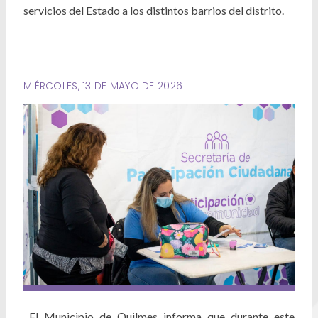
Deportes
servicios del Estado a los distintos barrios del distrito.
Ambiente
Desarrollo Social
MIÉRCOLES, 13 DE MAYO DE 2026
Mujeres y Diversidades
Derechos Humanos
Empleo y Formación Laboral
Internacionales
El Municipio de Quilmes informa que durante este