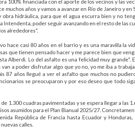
ra 100% financiada con el aporte de los vecinos y las vec
ce muchos años y vamos a avanzar en Río de Janeiro y en 
obra hidráulica, para que el agua escurra bien y no te
 Intendenta, poder seguir avanzando en el resto de las c
los alrededores”.
ivo hace casi 80 años en el barrio y es una maravilla la vi
cosas que tienen pensado hacer y me parece bien que veng
ta Alberdi. Lo del asfalto es una felicidad muy grande”. 
s van a poder disfrutar algo que yo no, yo me iba a trabaj
is 87 años llegué a ver el asfalto que muchos no pudier
uncionarios se preocuparon y por eso deseo que todo sig
 de 1.300 cuadras pavimentadas y se espera llegar a las 1.
isos asumidos para el Plan Bianual 2025/27. Concretament
venida República de Francia hasta Ecuador y Honduras,
nuevas calles.