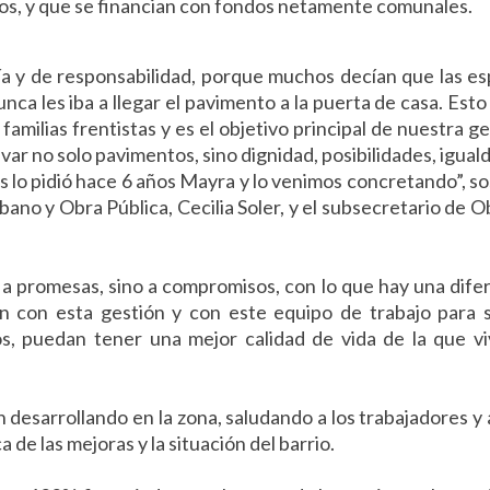
ios, y que se financian con fondos netamente comunales.
ría y de responsabilidad, porque muchos decían que las e
a les iba a llegar el pavimento a la puerta de casa. Esto
s familias frentistas y es el objetivo principal de nuestra ge
evar no solo pavimentos, sino dignidad, posibilidades, igual
os lo pidió hace 6 años Mayra y lo venimos concretando”, s
ano y Obra Pública, Cecilia Soler, y el subsecretario de O
 a promesas, sino a compromisos, con lo que hay una dife
con esta gestión y con este equipo de trabajo para s
s, puedan tener una mejor calidad de vida de la que v
 desarrollando en la zona, saludando a los trabajadores y a
de las mejoras y la situación del barrio.