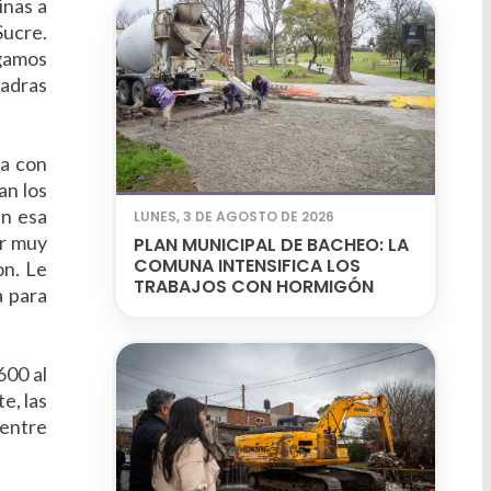
inas a
Sucre.
ngamos
uadras
da con
an los
En esa
LUNES, 3 DE AGOSTO DE 2026
ar muy
PLAN MUNICIPAL DE BACHEO: LA
COMUNA INTENSIFICA LOS
on. Le
TRABAJOS CON HORMIGÓN
a para
600 al
e, las
 entre