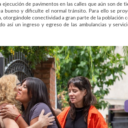
 ejecución de pavimentos en las calles que aún son de ti
a bueno y dificulte el normal tránsito. Para ello se pro
 otorgándole conectividad a gran parte de la población c
endo así un ingreso y egreso de las ambulancias y servic