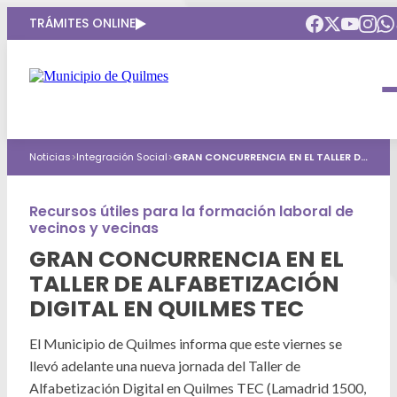
TRÁMITES ONLINE
Intendenta
Municipio
Compromisos
Noticias
>
Integración Social
>
GRAN CONCURRENCIA EN EL TALLER DE ALFABETIZACIÓN DIGITAL EN QUILMES TEC
Gobierno Abierto
Obras Públicas
ARQUI
Áreas de gobierno
Seguridad
Recursos útiles para la formación laboral de
Mi Quilmes Digital
vecinos y vecinas
HCD
Salud
Atención a la comunidad
GRAN CONCURRENCIA EN EL
TALLER DE ALFABETIZACIÓN
Puntos de interés
GIRSU
Defensa del consumidor
DIGITAL EN QUILMES TEC
Mapa interactivo
Educación
Agenda municipal
El Municipio de Quilmes informa que este viernes se
Defensoria del Pueblo
llevó adelante una nueva jornada del Taller de
Culturas
Alfabetización Digital en Quilmes TEC (Lamadrid 1500,