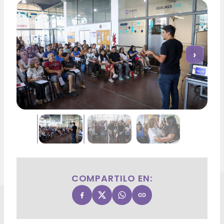
‹
›
COMPARTILO EN: