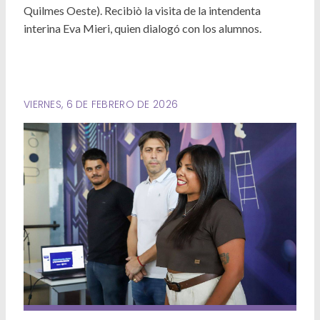
Deportes
Quilmes Oeste). Recibiò la visita de la intendenta
interina Eva Mieri, quien dialogó con los alumnos.
Ambiente
Desarrollo Social
Mujeres y Diversidades
VIERNES, 6 DE FEBRERO DE 2026
Derechos Humanos
Empleo y Formación Laboral
Internacionales