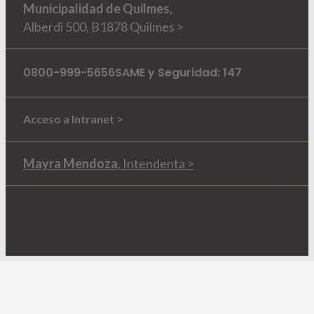
Municipalidad de Quilmes,
Alberdi 500, B1878 Quilmes >
0800-999-5656
SAME y Seguridad: 147
Acceso a Intranet >
Mayra Mendoza
, Intendenta >