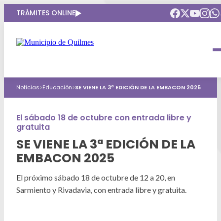
TRÁMITES ONLINE
Intendenta
Municipio
Compromisos
Noticias
>
Educación
>
SE VIENE LA 3ª EDICIÓN DE LA EMBACON 2025
Gobierno Abierto
Obras Públicas
ARQUI
Áreas de gobierno
Seguridad
El sábado 18 de octubre con entrada libre y
Mi Quilmes Digital
gratuita
HCD
Salud
Atención a la comunidad
SE VIENE LA 3ª EDICIÓN DE LA
EMBACON 2025
Puntos de interés
GIRSU
Defensa del consumidor
El próximo sábado 18 de octubre de 12 a 20, en
Mapa interactivo
Educación
Agenda municipal
Sarmiento y Rivadavia, con entrada libre y gratuita.
Defensoria del Pueblo
Culturas