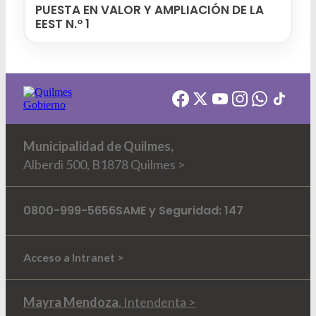
PUESTA EN VALOR Y AMPLIACIÓN DE LA
EEST N.º 1
Municipalidad de Quilmes,
Alberdi 500, B1878 Quilmes >
0800-999-5656
SAME y Seguridad: 147
Acceso a Intranet >
Mayra Mendoza
, Intendenta >