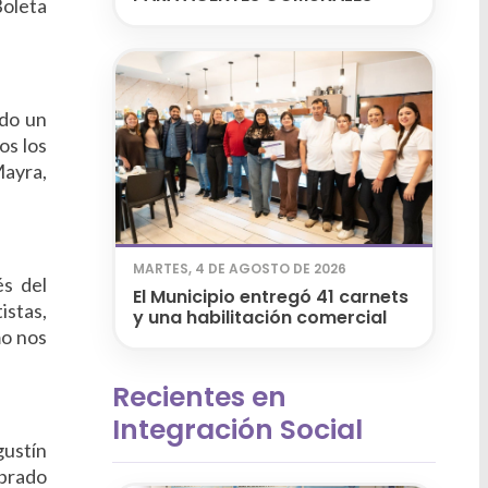
Boleta
ndo un
os los
Mayra,
MARTES, 4 DE AGOSTO DE 2026
és del
El Municipio entregó 41 carnets
istas,
y una habilitación comercial
mo nos
Recientes en
Integración Social
gustín
mbrado