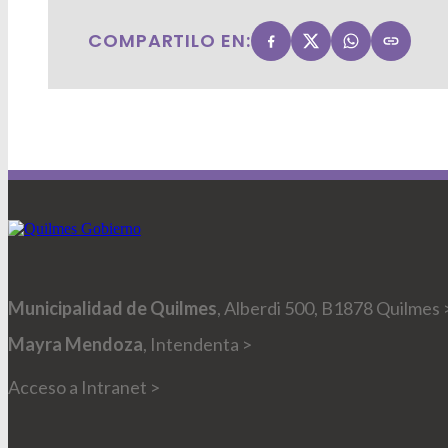
COMPARTILO EN:
Municipalidad de Quilmes
, Alberdi 500, B1878 Quilmes 
Mayra Mendoza
, Intendenta >
Acceso a Intranet >