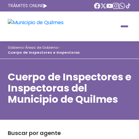
TRÁMITES ONLINE
Intendenta
Municipio
Compromisos
Gobierno
>
Áreas de Gobierno
>
Cuerpo de Inspectores e Inspectoras
Gobierno Abierto
Obras Públicas
ARQUI
Áreas de gobierno
Seguridad
Cuerpo de Inspectores e
Mi Quilmes Digital
Inspectoras del
HCD
Salud
Atención a la comunidad
Municipio de Quilmes
Puntos de interés
GIRSU
Defensa del consumidor
Mapa interactivo
Educación
Agenda municipal
Defensoria del Pueblo
Culturas
Buscar por agente