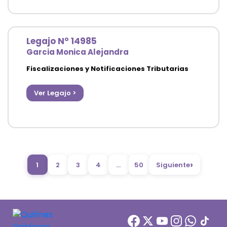
Legajo N° 14985
Garcia Monica Alejandra
Fiscalizaciones y Notificaciones Tributarias
Secretaría de Hacienda
Ver Legajo >
›
1
2
3
4
…
50
Siguiente