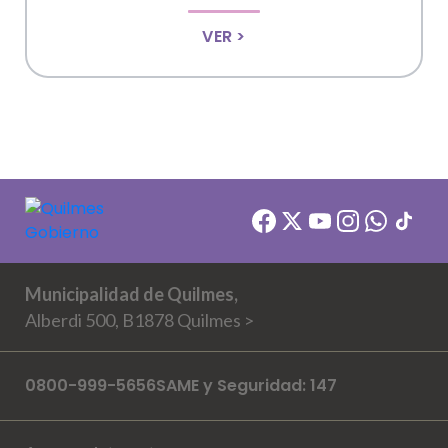
VER >
Municipalidad de Quilmes,
Alberdi 500, B1878 Quilmes >
0800-999-5656
SAME y Seguridad: 147