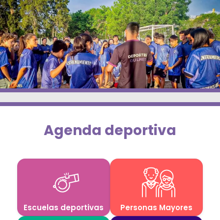
Deportes
Ambiente
Desarrollo Social
Mujeres y Diversidades
Derechos Humanos
Empleo y Formación Laboral
agenda deportiva
Internacionales
Escuelas deportivas
Personas Mayores