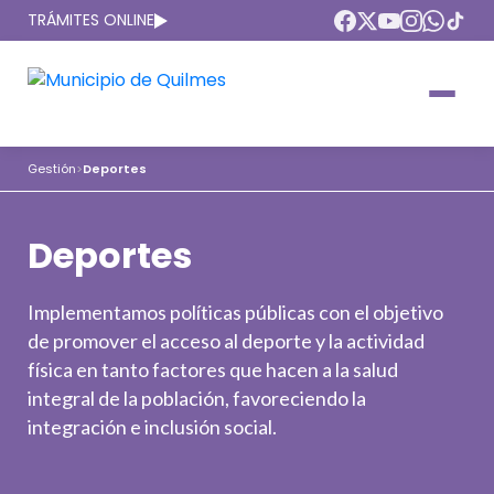
TRÁMITES ONLINE
Intendenta
Municipio
Compromisos
Gestión
>
Deportes
Gobierno Abierto
Obras Públicas
ARQUI
Deportes
Áreas de gobierno
Seguridad
Mi Quilmes Digital
HCD
Salud
Atención a la comunidad
Implementamos políticas públicas con el objetivo
de promover el acceso al deporte y la actividad
Puntos de interés
GIRSU
Defensa del consumidor
física en tanto factores que hacen a la salud
integral de la población, favoreciendo la
Mapa interactivo
Educación
Agenda municipal
integración e inclusión social.
Defensoria del Pueblo
Culturas