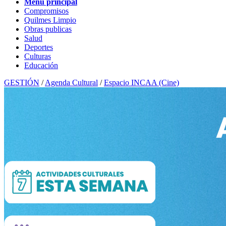
Menú principal
Compromisos
Quilmes Limpio
Obras publicas
Salud
Deportes
Culturas
Educación
GESTIÓN
/
Agenda Cultural
/
Espacio INCAA (Cine)