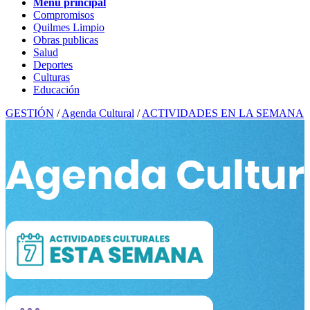
Menú principal
Compromisos
Quilmes Limpio
Obras publicas
Salud
Deportes
Culturas
Educación
GESTIÓN
/
Agenda Cultural
/
ACTIVIDADES EN LA SEMANA