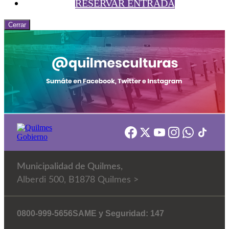
RESERVAR ENTRADA
Cerrar
Municipalidad de Quilmes,
Alberdi 500, B1878 Quilmes >
0800-999-5656
SAME y Seguridad: 147