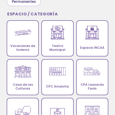
Permanentes
Deportes
ESPACIO / CATEGORÍA
Ambiente
Desarrollo Social
Mujeres y Diversidades
Vacaciones de
Teatro
Espacio INCAA
Derechos Humanos
Invierno
Municipal
Empleo y Formación Laboral
Internacionales
Casa de las
CPA Leonardo
CPC Amaicha
Culturas
Favio