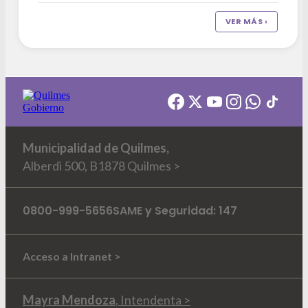
VER MÁS ›
Municipalidad de Quilmes,
Alberdi 500, B1878 Quilmes >
0800-999-5656
SAME y Seguridad: 147
Acceso a Intranet >
Mayra Mendoza
, Intendenta >