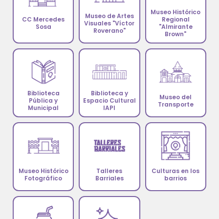
Museo Histórico
Museo de Artes
CC Mercedes
Regional
Visuales "Víctor
Sosa
"Almirante
Roverano"
Brown"
Biblioteca
Biblioteca y
Museo del
Pública y
Espacio Cultural
Transporte
Municipal
IAPI
Museo Histórico
Talleres
Culturas en los
Fotográfico
Barriales
barrios