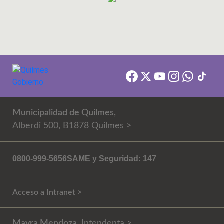
Municipalidad de Quilmes,
Alberdi 500, B1878 Quilmes >
0800-999-5656
SAME y Seguridad: 147
Acceso a Intranet >
Mayra Mendoza
, Intendenta >